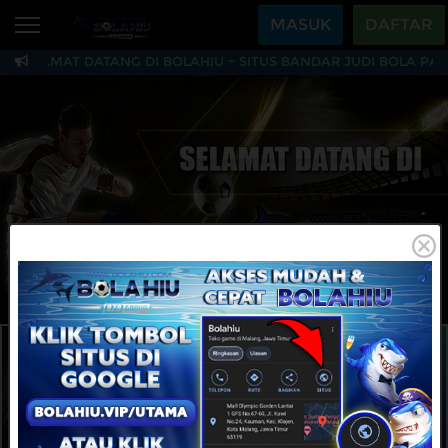
Beranda
MASUK
DAFTAR
~ SELAMAT DATANG DI BOLAHIU ~ SITUS BANDAR JUDI BOLA PAR
Sports
BARU
PROMO
BOLAHIU - Platform B
Live Casino
BARU
IDNPoker
BARU
Slots
PROMO
IDNLIVE
BARU
Stream N Spin
MAINKAN
DAFTAR
Arcade
PROMO
Table Games
Lottery
BARU
PROMO
IDNRaffle