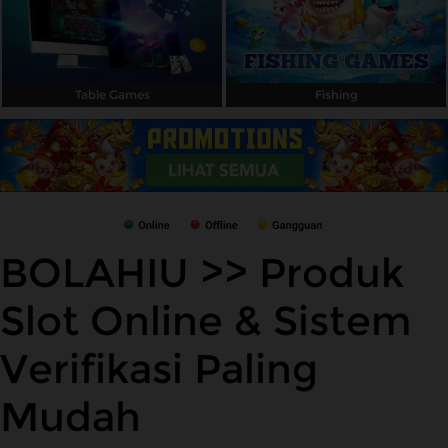
Table Games
Fishing
BOLAHIU >> Produk
Slot Online & Sistem
Verifikasi Paling
Mudah